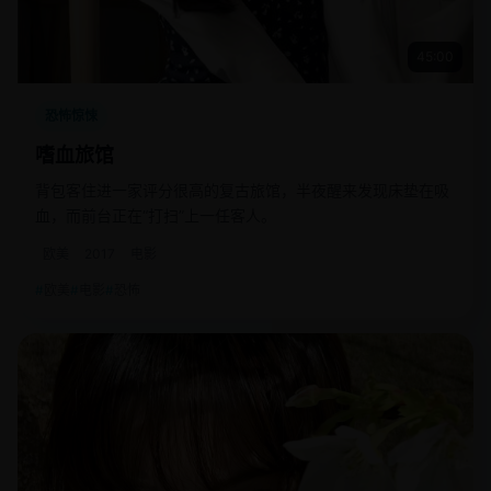
45:00
恐怖惊悚
嗜血旅馆
背包客住进一家评分很高的复古旅馆，半夜醒来发现床垫在吸
血，而前台正在“打扫”上一任客人。
欧美
2017
电影
欧美
电影
恐怖