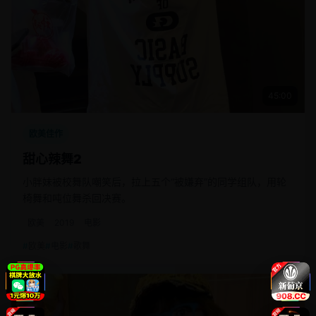
45:00
欧美佳作
甜心辣舞2
小胖妹被校舞队嘲笑后，拉上五个“被嫌弃”的同学组队，用轮
椅舞和吨位舞杀回决赛。
欧美
2019
电影
欧美
电影
歌舞