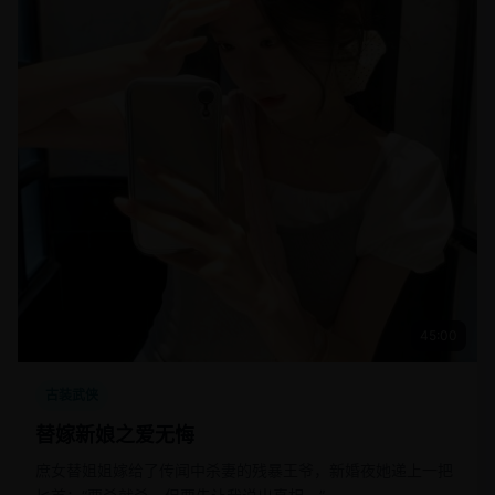
45:00
古装武侠
替嫁新娘之爱无悔
庶女替姐姐嫁给了传闻中杀妻的残暴王爷，新婚夜她递上一把