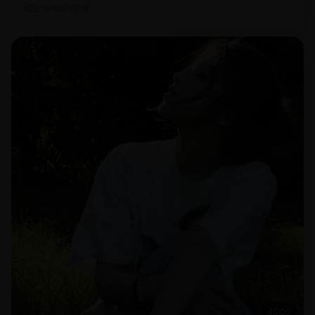
国产
电影
剧情
45:00