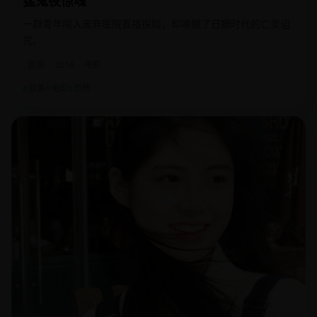
猛鬼夜惊魂
一群青年闯入废弃医院直播探险，却唤醒了日据时代的亡灵诅
咒。
欧美
2016
电影
欧美
电影
恐怖