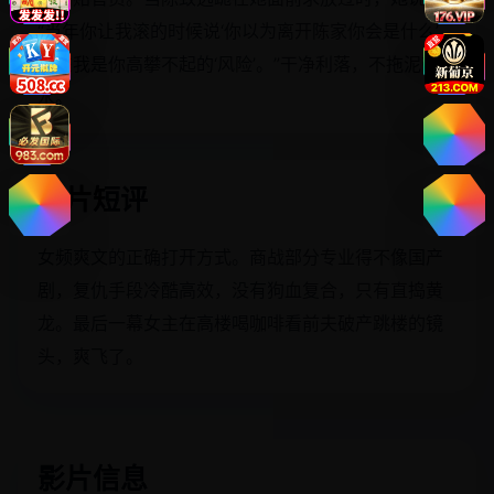
“当年你让我滚的时候说‘你以为离开陈家你会是什么’，
现在我是你高攀不起的‘风险’。”干净利落，不拖泥带
水。
影片短评
女频爽文的正确打开方式。商战部分专业得不像国产
剧，复仇手段冷酷高效，没有狗血复合，只有直捣黄
龙。最后一幕女主在高楼喝咖啡看前夫破产跳楼的镜
头，爽飞了。
影片信息