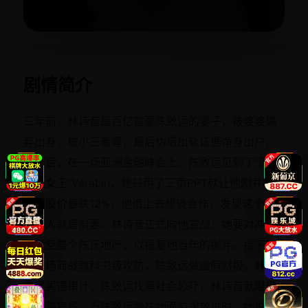
立即播放
剧情简介
三年前，林诗音是百亿富豪陈致远的妻子，被婆婆嫌
弃出身，被小三羞辱，最后伪造出轨证据净身出户。
三年后，在一场亚洲金融峰会上，陈致远见到了“风险
评估女王”VeraLin，她只用了三页PPT就让他刚并购的
公司股价暴跌12%。他追上去想谈合作，发现这个神
秘女人就是前妻。林诗音正式向他宣战：她要对冲基
金做空整个陈氏地产，以报复他当年的抛弃。接下来
是一场商战教科书级攻防，陈致远做虚假财报，林诗
音就买通审计；陈致远找黑社会恐吓，林诗音就曝光
他贿赂官员。当陈致远跪在她面前求放过时，她说：