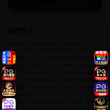
立即播放
剧情简介
程序员秦川穿越成修仙界废柴，发誓“独断万古”，逆天
改命。资本家赵无妄穿越成算命瞎子，要“执掌天机”，
做三界最大庄家。两人在天界拍卖会因争夺“可修改世
界底层代码”的神器开战，打得天崩地裂。突然天空出
现一片“作者说：对不起，这本书成绩太差，我准备烂
尾了。”所有角色都看到这行字。原来整个修仙界是一
部太监网文。秦川和赵无妄决定携手：秦川用编程思
维重构修炼体系、赵无用资本手段收购所有宗门建立
“读者信条”。他们逼出躲在云端码字的作者，要求补全
结局。作者说“我没激情了”，两人把作者打工的公司买