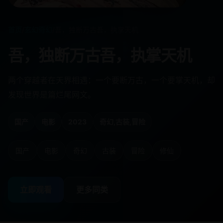
首页
/
玄幻奇幻
/
吾，独断万古吾，执掌天机
吾，独断万古吾，执掌天机
两个穿越者在天界相遇：一个要断万古，一个要掌天机，却
发现世界是篇烂尾网文。
国产
电影
2023
奇幻,古装,冒险
国产
电影
奇幻
古装
冒险
修仙
立即观看
更多同类