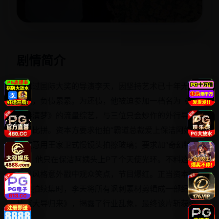
立即播放
剧情简介
曾拿过国际大奖的导演李天，因坚持艺术已十年无戏
可拍，负债累累。为还债，他被迫参加一档名为《超
级导演梦》的流量综艺，与三位只会炒作的外行导演
同台比拼。资本方要求他拍“霸道总裁爱上保洁阿姨”，
他故意用王家卫式慢镜头拍擦玻璃；要求加“奇幻特
效”，他只在保洁阿姨头上P了个天使光环。不料这种
反讽风格意外戳中观众笑点，节目爆红。正当资本逼
迫他拍续集时，李天将所有讽刺素材剪辑成一部纪录
片《大导归来》，揭露了行业乱象，最终该片斩获金
熊奖。