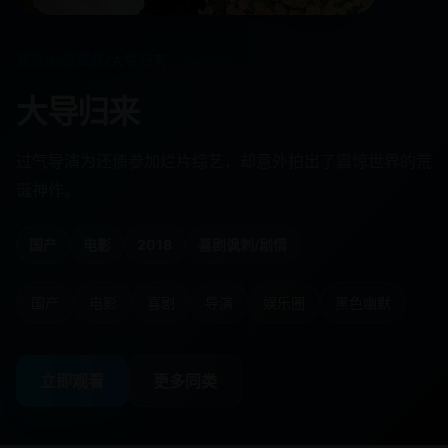
首页
/
古装武侠
/
大导归来
大导归来
过气导演为还债参加烂片综艺，却意外拍出了震惊世界的荒
诞神作。
国产
电影
2018
喜剧讽刺/剧情
国产
电影
喜剧
导演
娱乐圈
黑色幽默
立即观看
更多同类