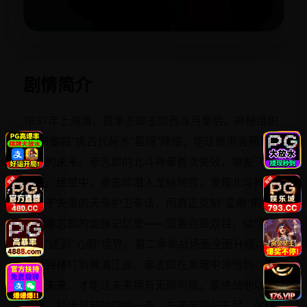
立即播放
剧情简介
1937年上海滩，霞拳志郎击败西斗月拳后，神秘组织
“天帝御庭”携古代秘术“星眼”降临，能让使用者预判三
秒后的未来。拳志郎的北斗神拳首次失效，挚友飞燕
被杀。绝望中，拳志郎潜入龙脉地宫，发现北斗神拳
竟源于失落的天帝护卫拳法，而真正克制“星眼”的秘诀
藏在拳志郎的血脉记忆里——需要自毁双目，以“无想
转生”达到“心眼”境界。第二季拳战场面全面升级，从
外滩钟楼打到黄浦江底。拳志郎在黑暗中领悟到：看
不见未来，才能让未来拥有无限可能。最终战他以血
为媒，打出超越时空的一拳，与天帝同归于尽，化作