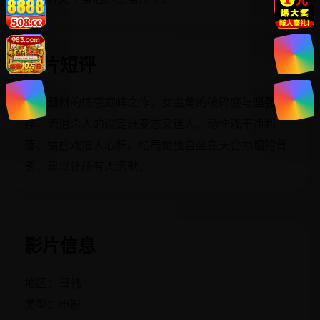
影片短评
杀手题材的情感巅峰之作。女主角的破碎感与坚强并
存，流泪杀人的设定既变态又迷人。动作戏干净利
落，情感戏摧人心肝。结局她独自坐在天台抽烟的背
影，足以让所有人沉默。
影片信息
地区：日韩
类型：电影