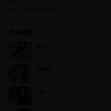
年份：2018
题材：犯罪动作,杀手悲歌
相关推荐
光杆司令
2018 · 欧美
小镇缉凶
2019 · 欧美
铁手人
2022 · 国产