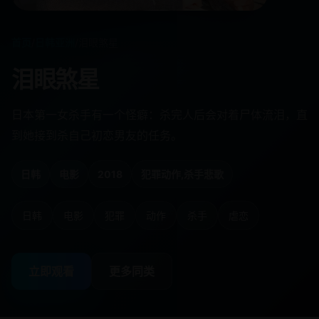
首页
/
日韩亚洲
/
泪眼煞星
泪眼煞星
日本第一女杀手有一个怪癖：杀完人后会对着尸体流泪，直
到她接到杀自己初恋男友的任务。
日韩
电影
2018
犯罪动作,杀手悲歌
日韩
电影
犯罪
动作
杀手
虐恋
立即观看
更多同类