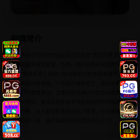
立即播放
剧情简介
六位来自不同城市的网友因共同爱好“真实犯罪”而在一
座孤岛废弃旅馆聚会。当晚，他们发现房间里的“破冰
游戏”竟是还原三年前一桩未破的少女失踪案细节。随
着暴风雨切断退路，一名成员离奇死亡，其余人意识
到他们中藏着真凶。主角阿丽莎通过对比各自收到的
邀请信字体，发现这场聚会本身就是凶手的狩猎场。
时间倒推，每人都与死者有过私下接触，信任彻底崩
塌。最后一刻，最不起眼的沉默成员亮出了刀。