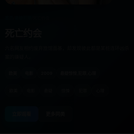
首页
/
悬疑犯罪
/
死亡约会
死亡约会
六名网友相约废弃旅馆面基，却发现彼此都是某桩连环凶杀
案的嫌疑人。
欧美
电影
2009
悬疑惊悚,犯罪,心理
欧美
电影
悬疑
惊悚
犯罪
心理
立即观看
更多同类