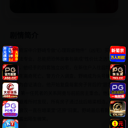
立即播放
剧情简介
东京资深中介野崎专做“心理瑕疵物件”（凶宅）买卖。
他手法专业，总能把恐怖故事包装成“性价比之选”。但
近期，他经手的四套独立凶宅，在新住户入住后均再
次发生离奇死亡。警方介入调查，野崎成为头号嫌疑
人。为自证清白，他开始复盘每套房子背后的“怨念
链”：第一任死者的关系网竟与前前房主重合。他进入
地下避难所时发现，所有房子通过战后暗渠相连，一
个流浪汉一直在暗渠里“还原”旧案。野崎最后看到镜中
自己露出陌生微笑。