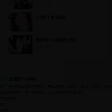
2017 · 欧美
大雨落下眼泪成海
2016 · 日韩
穿回现代女相她恃才而骄
2025 · 国产
热门国产电视剧
▶
聚合多类型高清影视内容，覆盖剧情、悬疑、动作、爱情、奇幻
等丰富题材，适合按地区、年份与类型快速浏览。
快速导航
首页
分类