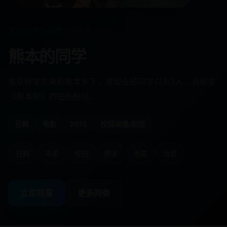
首页
/
日韩亚洲
/
熊本的同学
熊本的同学
东京转学生来到熊本乡下，发现全班同学只有5人，且都是
《熊本熊》的狂热粉丝。
日韩
电影
2013
校园温情/剧情
日韩
电影
校园
熊本
地震
治愈
立即观看
更多同类