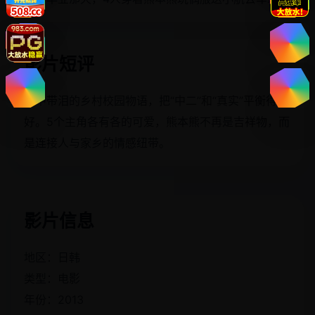
影片短评
笑中带泪的乡村校园物语，把“中二”和“真实”平衡得极
好。5个主角各有各的可爱，熊本熊不再是吉祥物，而
是连接人与家乡的情感纽带。
影片信息
地区：日韩
类型：电影
年份：2013