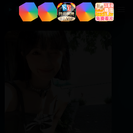
热门国产电视剧
▶