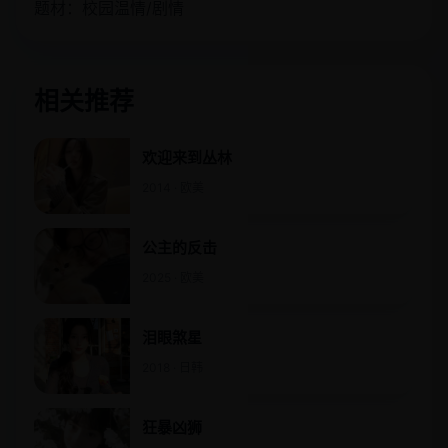
题材：校园温情/剧情
相关推荐
欢迎来到丛林
2014 · 欧美
公主的反击
2025 · 欧美
泪眼煞星
2018 · 日韩
狂暴凶狮