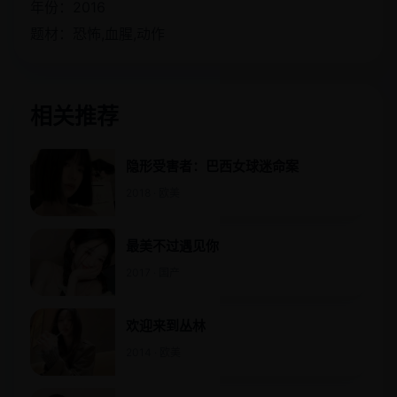
年份：2016
题材：恐怖,血腥,动作
相关推荐
隐形受害者：巴西女球迷命案
2018 · 欧美
最美不过遇见你
2017 · 国产
欢迎来到丛林
2014 · 欧美