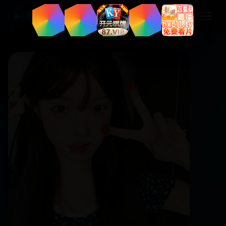
热门国产电视剧
▶