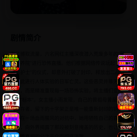
立即播放
剧情简介
为了博取流量，六名网红主播深夜潜入荒废多年的“慈
爱疗养院”进行恐怖直播。他们根据网络传说玩起了“召
唤鬼护士”的仪式，却意外打破了封印，释放出二战时
期在此进行人体实验的日军亡灵。这些恶灵并非无序
杀人，而是精准重现每一场恐怖实验，将主播们变成
新的“标本”。女主播小雨发现，自己的曾祖母曾是这里
的幸存者，留下的十字架正是唯一能重新封印的钥
匙。在一场血雨腥风的对抗中，她用牺牲自己的直播
镜头，向外界揭露了那段被刻意掩盖的历史，也让猛
鬼随着真相的公之于众而彻底消散。