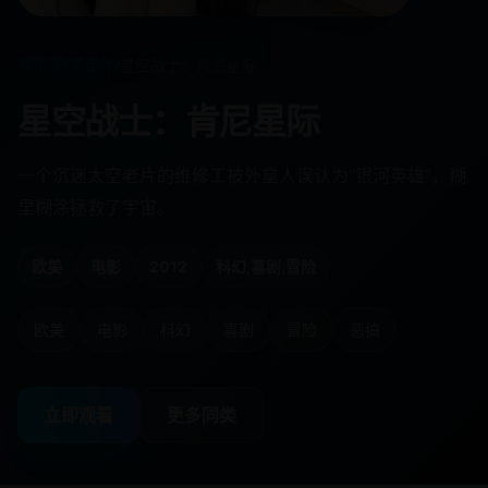
首页
/
欧美佳作
/
星空战士：肯尼星际
星空战士：肯尼星际
一个沉迷太空老片的维修工被外星人误认为“银河英雄”，糊
里糊涂拯救了宇宙。
欧美
电影
2012
科幻,喜剧,冒险
欧美
电影
科幻
喜剧
冒险
恶搞
立即观看
更多同类