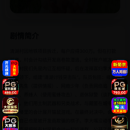
立即播放
剧情简介
清湖村因地铁项目拆迁，每户应得300万。但在打款
前夜，村会计勾结开发商卷款潜逃，全村账户被冻
结。村民们先是内讧互相怀疑，后在泼辣寡妇李大嘴
的带领下，组建“清湖讨钱突击队”。队员包括：瘫痪的
算命先生（提供情报）、网瘾少年（负责网络追
踪）、养蜂人（使用蜜蜂攻击）、退休狱警（谈判专
家）。他们用土制武器和另类战术，与藏匿在城中村
烂尾楼里的会计展开猫鼠游戏。在最终对决中，会计
哭诉自己也是被开发商欺骗的棋子。李大嘴没动手抓
他，而是把所有村民和会计一起拉进群，公开了所有