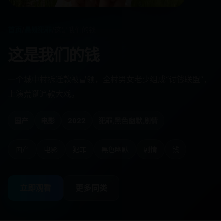
首页
/
悬疑犯罪
/
这是我们的钱
这是我们的钱
一个城中村拆迁款被冒领，全村男女老少组成“讨钱联盟”，
上演荒诞追款大戏。
国产
电影
2022
犯罪,黑色幽默,剧情
国产
电影
犯罪
黑色幽默
剧情
钱
立即观看
更多同类