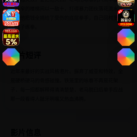
在狭窄的楼梯间以一敌十，打得暴力团伙落花流水。
最后他把钱全捐给了受伤的底层拳手，自己回村里教
小孩子练拳。
影片短评
近年来最好的实战风格港片。摒弃了威亚和特效，全
是硬桥硬马的骨感碰撞。铁笼里的咏春不再是花架
子，每一招都解释得清清楚楚，老马脱臼后单手应战
那一段看得人龇牙咧嘴又热血沸腾。
影片信息