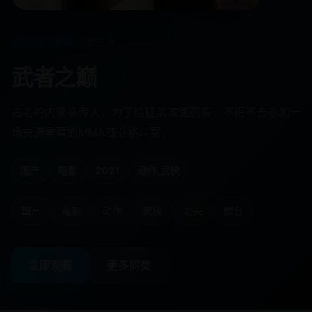
首页
/
动作冒险
/
武者之巅
武者之巅
古老的内家拳传人，为了给徒弟凑医药费，不得不去参加一
场充满黑幕的MMA商业格斗赛。
国产
电影
2021
动作,武侠
国产
电影
动作
武侠
功夫
擂台
立即观看
更多同类