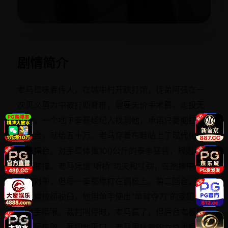
立即播放
剧情简介
老马是咏春传人，在城中村开跌打馆，徒弟阿强在一
次见义勇为中被打断脊椎，需要天价手术费。走投无
路时，一个地下拳赛经纪人找到他，承诺只要能扛过
三回合，就给五十万。老马穿着布鞋站上了现代化的
铁笼擂台。对手是体重100公斤的泰拳猛将，规则允许
肘击膝撞。老马凭借“听桥”功夫和寸劲，在抱摔中连续
放倒对手，但每一拳都像打在钢板上。第二回合，老
马手臂被掰脱臼，他用单手使出“单臂夺刀”的变招，锁
住对手咽喉。裁判叫停时，老马赢了，但后台老板操
纵赌局失败，要把他灭口。老马用咏春的六点半棍，