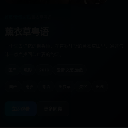
首页
/
爱情文艺
/
薰衣草粤语
薰衣草粤语
一个失去记忆的调香师，在普罗旺斯的薰衣草田里，通过气
味一点点找回与亡妻的约定。
国产
电影
2016
爱情,文艺,治愈
国产
电影
粤语
薰衣草
失忆
田园
立即观看
更多同类