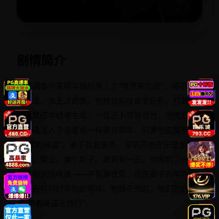
立即播放
剧情简介
香港调香师家明车祸后患上了“嗅觉失忆症”，闻不到任
何味道，也无法调香。他独自前往普罗旺斯，打算在
薰衣草田中结束生命。一位占卜师告诉他，他的亡妻
将灵魂注入了这里每一株薰衣草中，只要他能重新闻
到“爱的味道”，妻子就能安息。家明开始在田里发呆、
睡觉、哭泣，像个疯子。直到有一天，他闻到了一股
似曾相识的味道——不是薰衣草，而是妻子当年为他
手洗白衬衫时用的肥皂味。他终于想起，他们的约定
是“带着味道去旅行”。