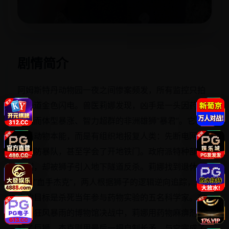
立即播放
剧情简介
阿姆斯特丹动物园一夜之间惨案频发，所有监控只拍
到一道金色闪电。兽医莉娜发现，凶手是一头因药物
泄漏而体型暴涨、智力超群的非洲雄狮“暴君”。它不再
遵循动物本能，而是有组织地报复人类：先断电网，
再破防暴队，甚至学会了开地铁门。政府派特种部队
围剿，却被狮子引入地下隧道反杀。莉娜找到退休老
猎人“血手杰克”，两人根据狮子的逻辑逆向追踪，发现
它的目标是杀死当年参与药物实验的五名科学家。在
一场狂风暴雨的博物馆决战中，莉娜用药物麻痹剂克
制了巨狮，杰克则用最后一把自制长矛，与它完成了