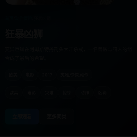
首页
/
动作冒险
/
狂暴凶狮
狂暴凶狮
变异巨狮在阿姆斯特丹街头大开杀戒，一名兽医与猎人的组
合成了最后的希望。
欧美
电影
2017
灾难,惊悚,动作
欧美
电影
灾难
惊悚
动作
凶狮
立即观看
更多同类