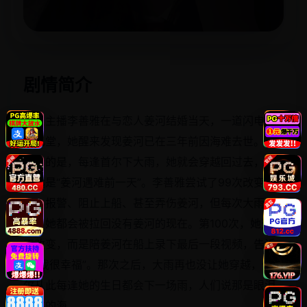
立即播放
剧情简介
气象主播李善雅在与恋人姜河结婚当天，一道闪电劈
中礼堂，她醒来发现姜河已在三年前因海难去世。更
诡异的是，每逢首尔下大雨，她就会穿越回过去，且
永远是“姜河遇难前一天”。李善雅尝试了99次改变历
史：报警、阻止上船、甚至弄伤姜河，但每次大雨结
束，她都会被拉回没有姜河的现在。第100次，她选择
不改变，而是陪姜河在船上录下最后一段视频，告诉
他“我很幸福”。那次之后，大雨再也没让她穿越，但首
尔从此每逢她的生日都会下一场雨，人们说那是眼泪
汇成的海。