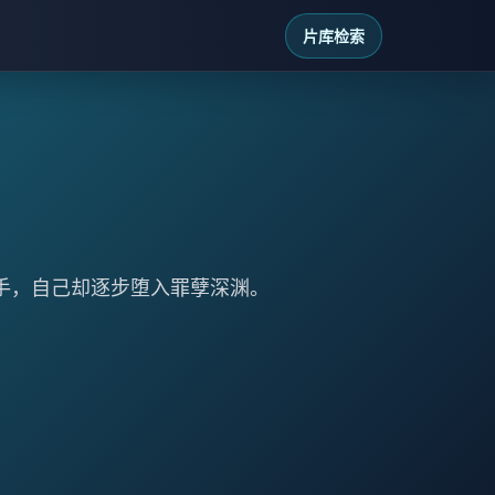
片库检索
杀手，自己却逐步堕入罪孽深渊。