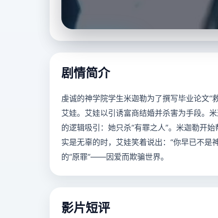
立即播放
剧情简介
虔诚的神学院学生米迦勒为了撰写毕业论文“救
艾娃。艾娃以引诱富商结婚并杀害为手段。米
的逻辑吸引：她只杀“有罪之人”。米迦勒开
实是无辜的时，艾娃笑着说出：“你早已不是
的“原罪”——因爱而欺骗世界。
影片短评