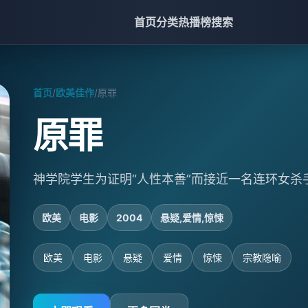
首页
分类
热播榜
搜索
首页
/
欧美佳作
/
原罪
原罪
神学院学生为证明“人性本善”而接近一名连环女
欧美
电影
2004
悬疑,爱情,惊悚
欧美
电影
悬疑
爱情
惊悚
宗教隐喻