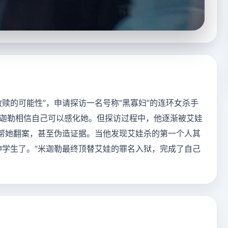
赎的可能性”，申请探访一名号称“黑寡妇”的连环女杀手
迦勒相信自己可以感化她。但探访过程中，他逐渐被艾娃
始帮她翻案，甚至伪造证据。当他发现艾娃杀的第一个人其
神学生了。”米迦勒最终顶替艾娃的罪名入狱，完成了自己