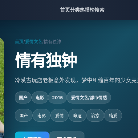
首页
分类
热播榜
搜索
首页
/
爱情文艺
/
情有独钟
情有独钟
冷漠古玩店老板意外发现，梦中纠缠百年的少女竟
国产
电影
2015
爱情文艺/都市情感
国产
电影
爱情
命运
治愈
纯爱