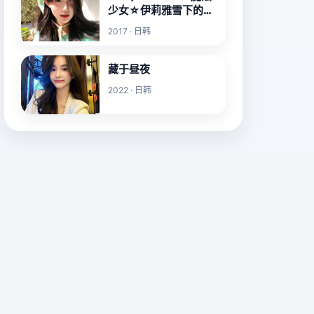
少女☆伊莉雅雪下的誓
言
2017 · 日韩
藏于昼夜
2022 · 日韩