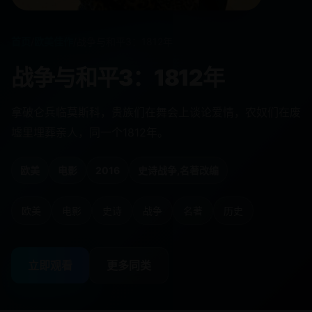
首页
/
欧美佳作
/
战争与和平3：1812年
战争与和平3：1812年
拿破仑兵临莫斯科，贵族们在舞会上谈论爱情，农奴们在废
墟里埋葬亲人，同一个1812年。
欧美
电影
2016
史诗战争,名著改编
欧美
电影
史诗
战争
名著
历史
立即观看
更多同类