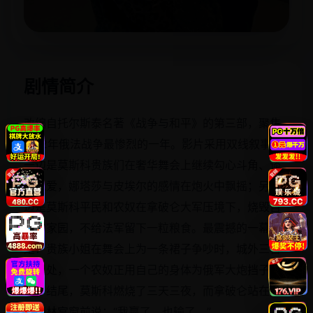
立即播放
剧情简介
改编自托尔斯泰名著《战争与和平》的第三部，聚焦
1812年俄法战争最惨烈的一年。影片采用双线叙事：
一边是莫斯科贵族们在奢华舞会上继续勾心斗角、谈
情说爱，娜塔莎与皮埃尔的感情在炮火中飘摇；另一
边是莫斯科平民和农奴在拿破仑大军压境下，烧毁自
己的家园，不给法军留下一粒粮食。最震撼的一幕
是：贵族小姐在舞会上为一条裙子争吵时，城外三百
公里处，一个农奴正用自己的身体为俄军大炮挡子
弹。结尾，莫斯科燃烧了三天三夜，而拿破仑站在克
里姆林宫窗前说：“我赢了，也输了。”