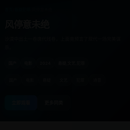
首页
/
悬疑犯罪
/
风停意未绝
风停意未绝
沙漠中出土一卷唐代残卷，上面竟预言了现代一场完美谋
杀。
国产
电影
2024
悬疑,文艺,犯罪
国产
电影
悬疑
文艺
犯罪
诗意
立即观看
更多同类