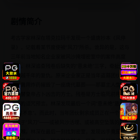
立即播放
剧情简介
考古学家林深在塔克拉玛干发现一个盛唐抄本《风停
录》，记载着某节度使被“风刀”所杀。诡异的是，这与
三年前当地知名企业家被风沙掩埋密室中的案件高度
吻合。林深追查残卷后缺失的“意未绝”三字，牵扯进一
场跨越千年的复仇。原来企业家正是当年盗墓团伙老
大，曾用炸药摧毁了一座唐代墓葬——那墓主人生前
是专替皇帝占卜凶吉的方士。残卷是方士临死前用血
写下的诅咒预言。林深发现最后一个词“意未绝”意为
“恨意不息”。而此时，当年团伙剩余成员正在一个接一
个死于“风刀”——或被风沙活埋、或被高空坠落的风筝
线割喉。林深在最后一刻找到密室，发现凶手竟是……