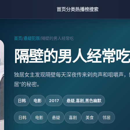
首页
分类
热播榜
搜索
首页
/
悬疑犯罪
/
隔壁的男人经常吃
隔壁的男人经常吃
独居女主发现隔壁每天深夜传来剁肉声和咀嚼声，
居”的秘密。
日韩
电影
2017
悬疑,喜剧,黑色幽默
日韩
电影
悬疑
喜剧
美食
邻居