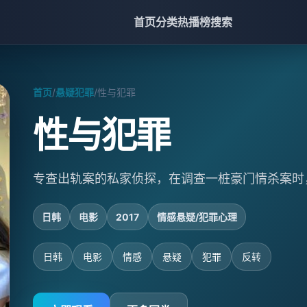
首页
分类
热播榜
搜索
首页
/
悬疑犯罪
/
性与犯罪
性与犯罪
专查出轨案的私家侦探，在调查一桩豪门情杀案时
日韩
电影
2017
情感悬疑/犯罪心理
日韩
电影
情感
悬疑
犯罪
反转