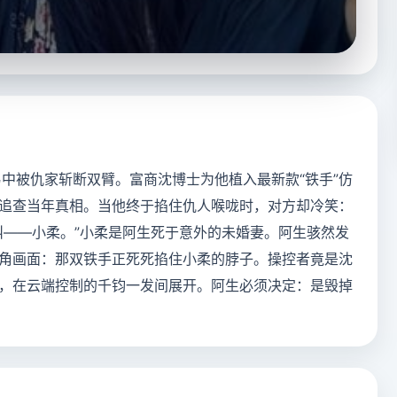
交易中被仇家斩断双臂。富商沈博士为他植入最新款“铁手”仿
追查当年真相。当他终于掐住仇人喉咙时，对方却冷笑：
叫——小柔。”小柔是阿生死于意外的未婚妻。阿生骇然发
角画面：那双铁手正死死掐住小柔的脖子。操控者竟是沈
，在云端控制的千钧一发间展开。阿生必须决定：是毁掉