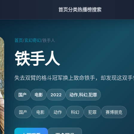
首页
分类
热播榜
搜索
首页
/
玄幻奇幻
/
铁手人
铁手人
失去双臂的格斗冠军换上致命铁手，却发现这双手
国产
电影
2022
动作,科幻,犯罪
国产
电影
动作
科幻
犯罪
赛博朋克