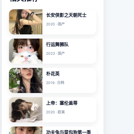
长安侠影之天朝死士
2020 · 国产
行运舞狮队
2023 · 国产
朴花英
2019 · 日韩
上帝：塞伦盖蒂
2020 · 欧美
功夫兔与菜包狗第一季