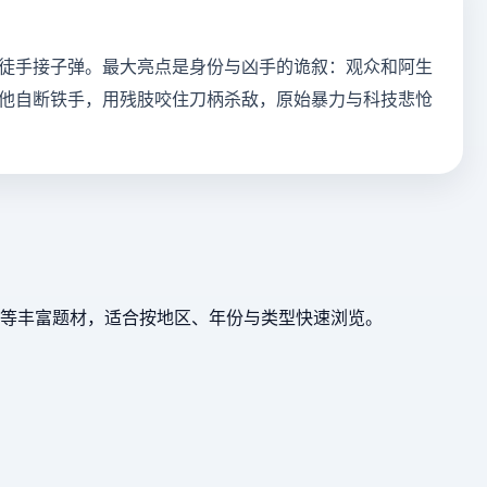
徒手接子弹。最大亮点是身份与凶手的诡叙：观众和阿生
他自断铁手，用残肢咬住刀柄杀敌，原始暴力与科技悲怆
等丰富题材，适合按地区、年份与类型快速浏览。