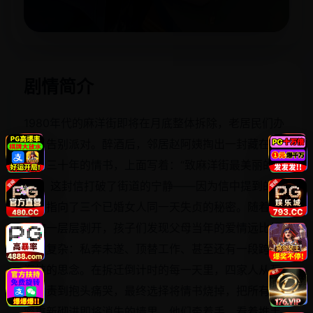
立即播放
剧情简介
1980年代的麻洋街即将在月底整体拆除，老居民们办
起了告别派对。醉酒后，邻居赵阿姨掏出一封藏在墙
缝里三十年的情书，上面写着：“致麻洋街最美丽的姑
娘”。这封信打破了街道的宁静——因为信中提到的日
期，指向了三个已婚女人同一天失贞的秘密。随着真
相被一层层剥开，孩子们发现父母当年的爱情远比想
象中复杂：私奔未遂、顶替工作、甚至还有一段跨越
海峡的思念。在拆迁倒计时的每一天里，四家人从互
相指责到抱头痛哭，最终选择将情书烧掉，把所有秘
密重新砌进即将消失的墙里。他们牵着手，看着推土