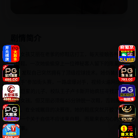
立即播放
剧情简介
平凡女孩艾丽在老爹的修鞋店打工，每天接触各种天
价球鞋。一次她偷偷穿上一位神秘客人留下的限量
AJ，发现自己突然拥有了顶级控球技术。她伪装成“面
具球手”参加街头赛，一路虐爆对手，视频火遍网络。
NBA巨星的儿子、校队王子卢卡斯开始疯狂寻找这个
神秘女孩。但艾丽必须每45分钟脱一次鞋，否则魔法
失效。在全城瞩目的决赛夜，她的鞋底突然开胶了。
这是一个关于自信不应该来自鞋，而是来自内心的甜
蜜故事。