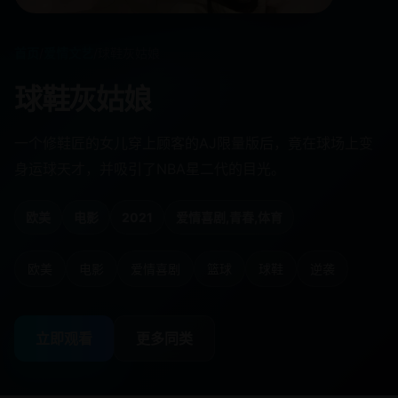
首页
/
爱情文艺
/
球鞋灰姑娘
球鞋灰姑娘
一个修鞋匠的女儿穿上顾客的AJ限量版后，竟在球场上变
身运球天才，并吸引了NBA星二代的目光。
欧美
电影
2021
爱情喜剧,青春,体育
欧美
电影
爱情喜剧
篮球
球鞋
逆袭
立即观看
更多同类