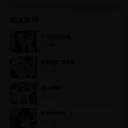
相关推荐
十兄弟怒海除魔
2015 · 国产
替嫁新娘之爱无悔
2021 · 国产
甜心辣舞2
2019 · 欧美
亲爱的麻洋街
2021 · 国产