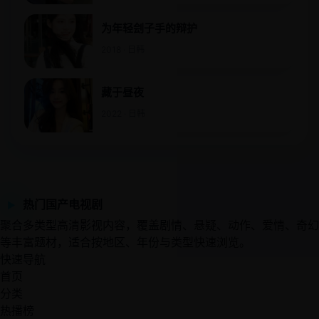
为年轻刽子手的辩护
2018 · 日韩
藏于昼夜
2022 · 日韩
热门国产电视剧
▶
聚合多类型高清影视内容，覆盖剧情、悬疑、动作、爱情、奇幻
等丰富题材，适合按地区、年份与类型快速浏览。
快速导航
首页
分类
热播榜