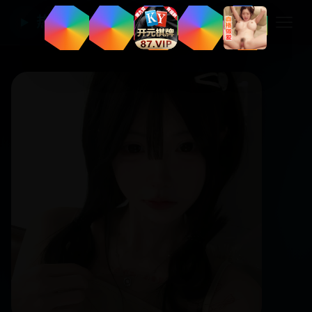
热门国产电视剧
▶