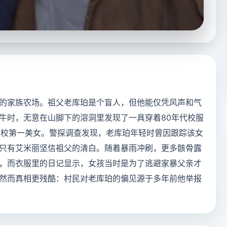
的家族农场。祖父老库珀是个盲人，但他能仅凭风声和气
牛时，无意在山脚下的溶洞里发现了一具穿着80年代校服
全校第一美女。警探调查发现，老库珀年轻时曾因跟踪该女
只有艾米丽坚信祖父的清白。随着暴雨冲刷，更多骸骨露
，而衣服里的日记显示，女孩当时是为了逃避家暴父亲才
然而真相更残酷：村民对老库珀的偏见源于多年前他举报