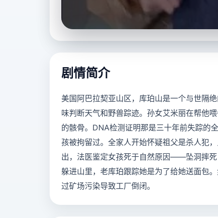
立即播放
剧情简介
美国阿巴拉契亚山区，库珀山是一个与世隔绝
味判断天气和野兽踪迹。孙女艾米丽在帮他喂
的骸骨。DNA检测证明那是三十年前失踪的
孩被拘留过。全家人开始怀疑祖父是杀人犯，
出，法医鉴定女孩死于自然原因——坠洞摔死
躲进山里，老库珀跟踪她是为了给她送面包。
过矿场污染导致工厂倒闭。