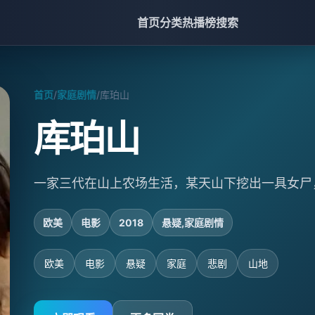
首页
分类
热播榜
搜索
首页
/
家庭剧情
/
库珀山
库珀山
一家三代在山上农场生活，某天山下挖出一具女尸
欧美
电影
2018
悬疑,家庭剧情
欧美
电影
悬疑
家庭
悲剧
山地