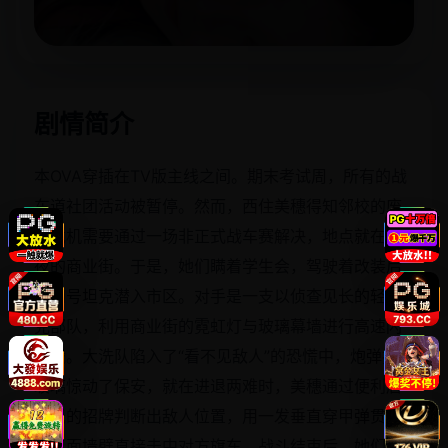
立即播放
剧情简介
本OVA穿插在TV版主线之间。期末考试周，所有的战
车道社团活动被暂停。然而，西住美穗得知邻校的废
校危机需要通过一场非正式战车赛解决，地点就在深
夜的商业街。于是，她们瞒着学生会，驾驶着改装后
的四号坦克潜入市区。对手是一支以侦查见长的轻坦
克部队，利用商业街的霓虹灯与玻璃幕墙进行高速闪
击战。大洗队陷入了“看不见敌人”的恐慌中，炮弹打碎
玻璃惊动了保安，就在进退两难时，美穗通过便利店
反光的招牌判断出敌人位置，用一发垂直穿甲弹贯穿
了三面墙壁直接击中对方旗车。战斗结束后，她们还