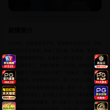
立即播放
剧情简介
2009年，安徽某县城中学。距离高考还有30天，学校
为了防止学生浮躁，取消了音乐课、体育课，甚至连
上厕所都要限制时间。主角林一是个复读生，他已经
是第三次高考了，前两次都差一分过线。他的父母离
婚，母亲为了陪读在城中村租了个隔断间，每天捡废
品供他读书。在极度的压抑下，林一出现了幻觉，总
觉得自己活在试卷构成的监狱里。最后一天，学校允
许他们“撕书减压”。全年级上千人撕碎了课本和试卷，
漫天飞舞的纸屑像暴雪。林一也撕了，但在纸片中，
他看到母亲弯腰捡废品的背影。他意识到，撕碎的不