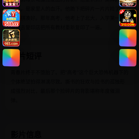
是书，是家里人的血汗。他跪下把碎片一片片捡了起
来，拼凑好。那年高考，他考上了北大，入学第一件
事是去复印店把所有教材重新复印了一遍。
影片短评
青春片终于不堕胎了。把“高考”这个巨大恐怖机器下的
个体绝望拍得淋漓尽致。撕书的狂欢与捡书的孤独形
成强烈对比，最后那个捡碎片的背影堪称年度催泪
弹。
影片信息