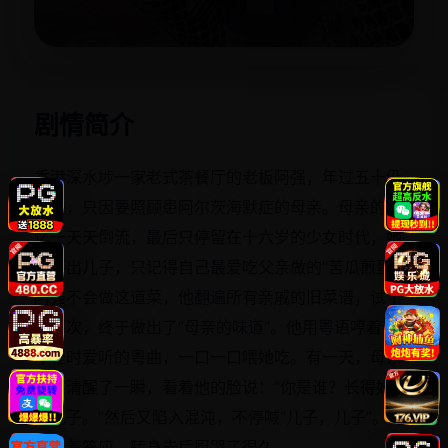
立即播放
剧情简介
香港深水埗一家老式茶餐厅的老板阿强，年过五十仍
未婚，只因要照顾患阿尔茨海默症的母亲。母亲的记
忆一天天倒流，最后只停留在十六岁的少女时代，她
认不出儿子，只记得自己最爱吃父亲做的“苦瓜煎蛋”。
阿强不会做这道菜，他翻遍所有亲戚的旧菜谱，试了
上百次，终于做出了“母亲的味道”。他用粤语哼着母亲
年轻时爱听的粤曲，一口一口喂她吃。有一天，母亲
突然清醒了一瞬，看着他的脸说：“你是谁？长得好像
我儿子。”然后又陷入混沌，不停喊“儿子，儿子”。阿
强笑着答应，转身去后厨哭了很久。