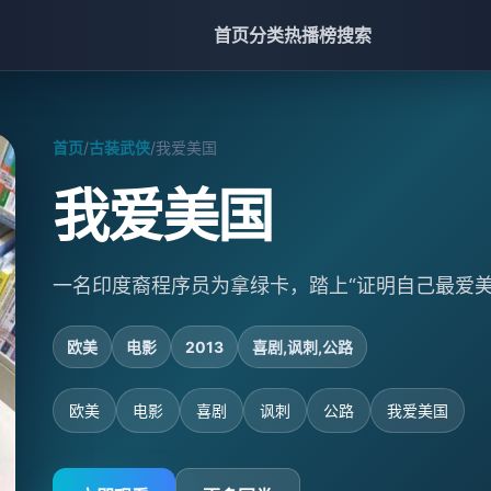
首页
分类
热播榜
搜索
首页
/
古装武侠
/
我爱美国
我爱美国
一名印度裔程序员为拿绿卡，踏上“证明自己最爱美
欧美
电影
2013
喜剧,讽刺,公路
欧美
电影
喜剧
讽刺
公路
我爱美国