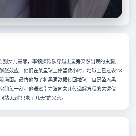
迫告别女儿墨菲，率领探险队穿越土星旁突然出现的虫洞，
膨胀效应，他们在某星球上停留数小时，地球上已过去23
流满面。最终他为了将黑洞数据传回地球，自愿坠入黑
房的每一刻。他通过引力波向女儿传递解方程的关键信
间站见到“只老了几天”的父亲。