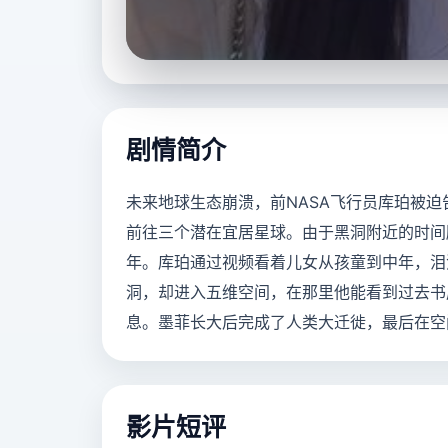
立即播放
剧情简介
未来地球生态崩溃，前NASA飞行员库珀被
前往三个潜在宜居星球。由于黑洞附近的时间
年。库珀通过视频看着儿女从孩童到中年，泪
洞，却进入五维空间，在那里他能看到过去书
息。墨菲长大后完成了人类大迁徙，最后在空
影片短评