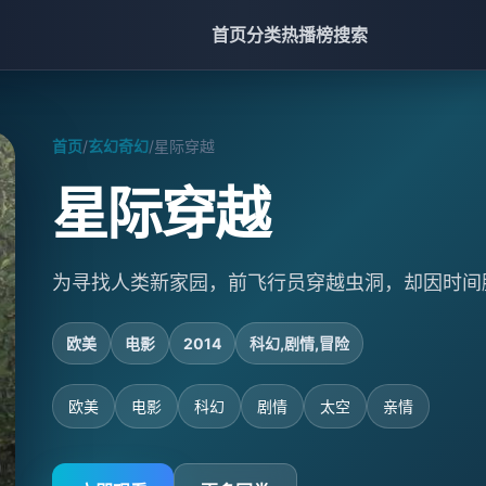
首页
分类
热播榜
搜索
首页
/
玄幻奇幻
/
星际穿越
星际穿越
为寻找人类新家园，前飞行员穿越虫洞，却因时间
欧美
电影
2014
科幻,剧情,冒险
欧美
电影
科幻
剧情
太空
亲情