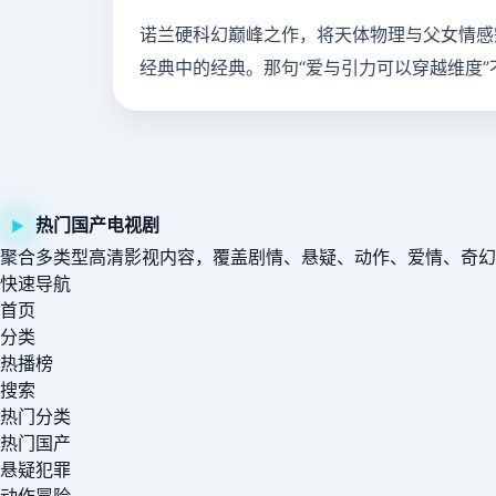
诺兰硬科幻巅峰之作，将天体物理与父女情感
经典中的经典。那句“爱与引力可以穿越维度
热门国产电视剧
▶
聚合多类型高清影视内容，覆盖剧情、悬疑、动作、爱情、奇幻
快速导航
首页
分类
热播榜
搜索
热门分类
热门国产
悬疑犯罪