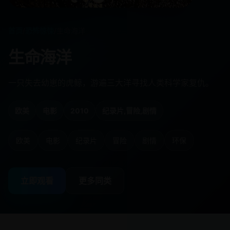
首页
/
恐怖惊悚
/
生命海洋
生命海洋
一只失去幼崽的虎鲸，游遍三大洋寻找人类科学家复仇。
欧美
电影
2010
纪录片,冒险,剧情
欧美
电影
纪录片
冒险
剧情
环保
立即观看
更多同类