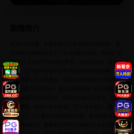
立即播放
剧情简介
纪录片式故事。生物学家艾玛在北极研究虎鲸群，意
外拍摄到捕鲸船射杀了一头母虎鲸的幼崽。母虎鲸“露
娜”记住艾玛的气味和船只频率，开始追踪她。接下来
三年，艾玛的科考船在太平洋被露娜撞坏螺旋桨，在
印度洋被引导入风暴区，在南大洋被封锁在浮冰中。
艾玛起初以为是巧合，直到发现露娜会“标记”科考船
——用超声波呼叫同伴，但其他虎鲸从不攻击，它们
只是围观。动物行为学家说：“它不是在复仇，是在问
为什么。”艾玛最终找到捕鲸船证据，推动国际法庭判
决。判决那天，露娜在法庭外的海湾跃出水面17次，
随后游向深海。艾玛对着海面说：“对不起。”镜头下，