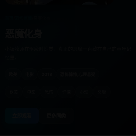
首页
/
恐怖惊悚
/
恶魔化身
恶魔化身
小镇牧师在驱魔时惊觉，真正的恶魔一直藏在自己的童年记
忆里。
欧美
电影
2019
恐怖惊悚,心理悬疑
欧美
电影
恐怖
惊悚
心理
恶魔
立即观看
更多同类