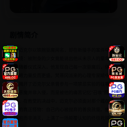
立即播放
剧情简介
神父迈克尔以铁腕驱魔闻名，却在新接手的案件中陷
入困境：被附身的少女竟能说出他从未示人的童年秘
密。随着仪式深入，他发现自己每一次驱魔后，体内
的黑暗力量反而更盛。梵蒂冈派来的心理专家暗中调
查，揭开了迈克尔父亲曾参与一项禁忌实验的往事
——恶魔并非入侵，而是被他的痛苦记忆“召唤”而来。
最终，在教堂的决战中，迈克尔必须面对那个藏在圣
袍下的真正怪物：自己内心被抛弃的善良孩童。他选
择拥抱而非消灭，上演了一场颠覆认知的终极救赎。